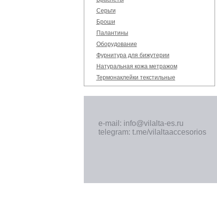
Серьги
Броши
Палантины
Оборудование
Фурнитура для бижутерии
Натуральная кожа метражом
Термонаклейки текстильные
e-mail: info@vilalta-es.ru
telegram: t.me/vilaltaaccesorios