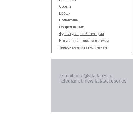
Серьги
Броши
Палантины
Оборудование
Фурнитура для бижутерии
Натуральная кожа метражом
Термонаклейки текстильные
e-mail: info@vilalta-es.ru
telegram: t.me/vilaltaaccesorios