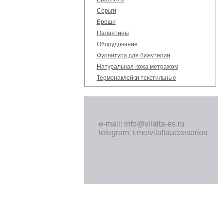
Серьги
Броши
Палантины
Оборудование
Фурнитура для бижутерии
Натуральная кожа метражом
Термонаклейки текстильные
e-mail: info@vilalta-es.ru
telegram: t.me/vilaltaaccesorios