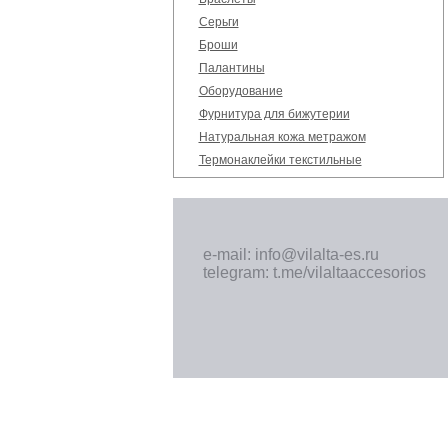
Серьги
Броши
Палантины
Оборудование
Фурнитура для бижутерии
Натуральная кожа метражом
Термонаклейки текстильные
e-mail: info@vilalta-es.ru
telegram: t.me/vilaltaaccesorios