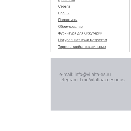
Серьги
Броши
Палантины
Оборудование
Фурнитура для бижутерии
Натуральная кожа метражом
Термонаклейки текстильные
e-mail: info@vilalta-es.ru
telegram: t.me/vilaltaaccesorios