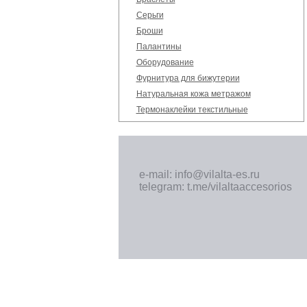
Серьги
Броши
Палантины
Оборудование
Фурнитура для бижутерии
Натуральная кожа метражом
Термонаклейки текстильные
e-mail: info@vilalta-es.ru
telegram: t.me/vilaltaaccesorios