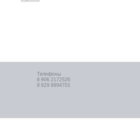
Телефоны
8 906 2172526
8 929 9894701