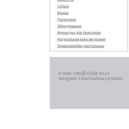
Серьги
Броши
Палантины
Оборудование
Фурнитура для бижутерии
Натуральная кожа метражом
Термонаклейки текстильные
e-mail: info@vilalta-es.ru
telegram: t.me/vilaltaaccesorios