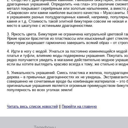
драгоценных украшений. Определить «на глаз» это различие сможе
металл покрывают серебряным или золотым напылением, а вместо 
«Сваровски» или камни наиболее высокого качества – Муассаниты.
в украшениях разных полудрагоценных камней, например, популярны
камня и т.д. Стоимость такой элитной бижутерии совсем не низкая и
место в шкатулке с истинными драгоценностями.
3. Яркость цвета. Бижутерия не ограничена натуральной цветовой г
Яркие краски браслетов из пластмассы или изысканный цвет стекля
бижутерии разрешает гармонично завершить всякий образ – от строг
4. Идти в ногу с модой. Угнаться за постоянно изменяющейся модой
платья и туфли, влиянию моды подвержены украшения. Покупать зол
редко получается увидеть в магазине действительно модное украшен
если вы хотите выглядеть красиво всегда к тому, же стильно и модн
5. Уникальность украшений. Смесь пластика и железа, полудрагоцен
дерева – в привычных драгоценностях их не увидишь. Экстравагант
совершенно не сочетаемые вроде бы комбинации материалов – это 
оригинальные украшения является огромным преимуществом бижуте
популярность во всех уголках земли!
Читать весь список новостей
||
Перейти на главную
Телефоны