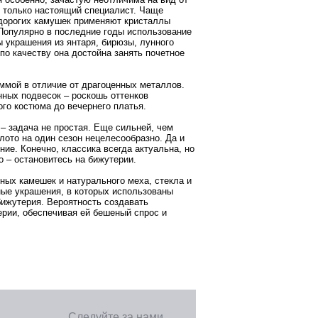
т только настоящий специалист. Чаще
дорогих камушек применяют кристаллы
 Популярно в последние годы использование
 украшения из янтаря, бирюзы, лунного
 по качеству она достойна занять почетное
аммой в отличие от драгоценных металлов.
нных подвесок – роскошь оттенков
ого костюма до вечернего платья.
 – задача не простая. Еще сильней, чем
ото на один сезон нецелесообразно. Да и
ие. Конечно, классика всегда актуальна, но
о – остановитесь на бижутерии.
ных камешек и натурального меха, стекла и
ные украшения, в которых использованы
бижутерия. Вероятность создавать
рии, обеспечивая ей бешеный спрос и
Следуйте за нами