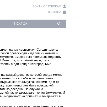
ВОЙТИ ОПТОВИКАМ
КОРЗИНА
реплен ярлык «дешевка». Сегодня другая
 порой превосходя изделия из камней и
жутерии, вместо того чтобы расходовать
? Имеются, по крайней мере, пять
тавить в один ряд с благородными
на каждый день, из которой всегда можно
 жизни, могут себе позволить очень
тырьмя золотыми украшениями, да и те
жутерия позволяет быть прекрасной
столько досадно. Не случайно
амней часто заказывают копии бижутерии. И
лец модничают на приемах и вечеринках в
 особенно, зачастую неотличима на вид от