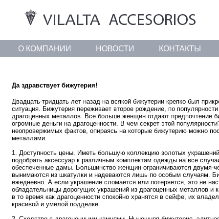
О КОМПАНИИ
НОВОСТИ
КОНТАКТЫ
Да здравствует бижутерия!
Двадцать-тридцать лет назад на всякой бижутерии крепко был прик
ситуация. Бижутерия переживает второе рождение, по популярности
драгоценных металлов. Все больше женщин отдают предпочтение би
огромные деньги на драгоценности. В чем секрет этой популярности
неопровержимых фактов, опираясь на которые бижутерию можно пос
металлами.
1. Доступность цены. Иметь большую коллекцию золотых украшений 
подобрать аксессуар к различным комплектам одежды на все случаи
обеспеченные дамы. Большинство женщин ограничиваются двумя-че
вынимаются из шкатулки и надеваются лишь по особым случаям. Би
ежедневно. А если украшение сломается или потеряется, это не на
обладательницы дорогущих украшений из драгоценных металлов и к
в то время как драгоценности спокойно хранятся в сейфе, их владе
красивой и умелой подделке.
2. Сходство с драгоценными камнями. Нынешняя бижутерия, элитная