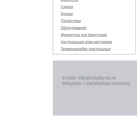
Серьги
Броши
Палантины
Оборудование
Фурнитура для бижутерии
Натуральная кожа метражом
Термонаклейки текстильные
e-mail: info@vilalta-es.ru
telegram: t.me/vilaltaaccesorios