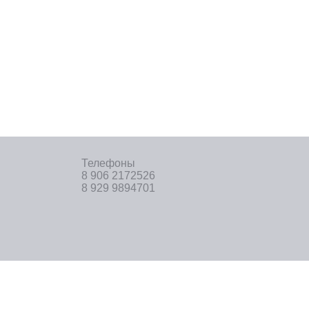
Телефоны
8 906 2172526
8 929 9894701