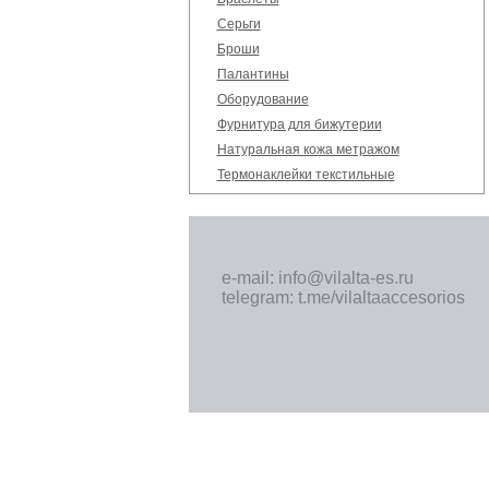
Серьги
Броши
Палантины
Оборудование
Фурнитура для бижутерии
Натуральная кожа метражом
Термонаклейки текстильные
e-mail: info@vilalta-es.ru
telegram: t.me/vilaltaaccesorios