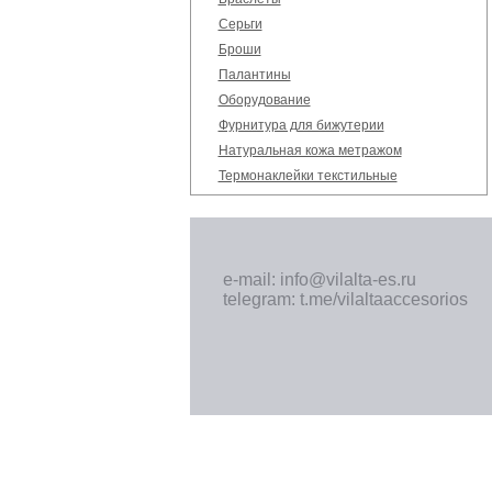
Серьги
Броши
Палантины
Оборудование
Фурнитура для бижутерии
Натуральная кожа метражом
Термонаклейки текстильные
e-mail: info@vilalta-es.ru
telegram: t.me/vilaltaaccesorios