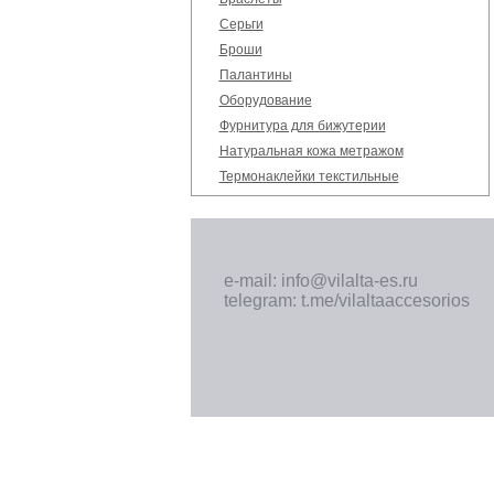
Серьги
Броши
Палантины
Оборудование
Фурнитура для бижутерии
Натуральная кожа метражом
Термонаклейки текстильные
e-mail: info@vilalta-es.ru
telegram: t.me/vilaltaaccesorios