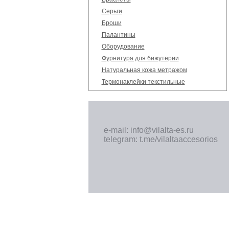
Серьги
Броши
Палантины
Оборудование
Фурнитура для бижутерии
Натуральная кожа метражом
Термонаклейки текстильные
e-mail: info@vilalta-es.ru
telegram: t.me/vilaltaaccesorios