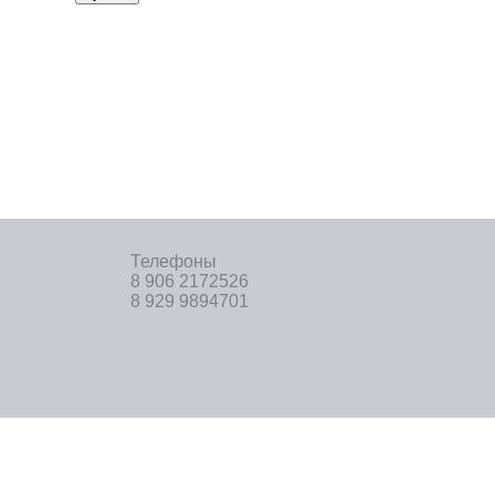
Телефоны
8 906 2172526
8 929 9894701