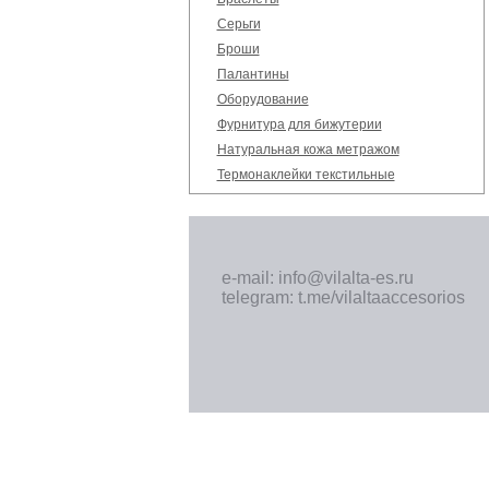
Серьги
Броши
Палантины
Оборудование
Фурнитура для бижутерии
Натуральная кожа метражом
Термонаклейки текстильные
e-mail: info@vilalta-es.ru
telegram: t.me/vilaltaaccesorios