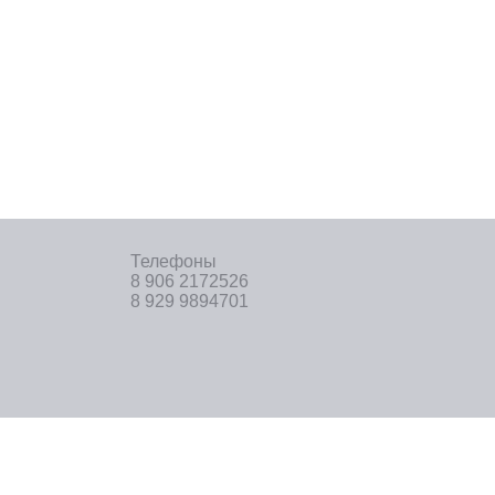
Телефоны
8 906 2172526
8 929 9894701