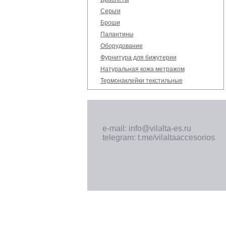
Серьги
Броши
Палантины
Оборудование
Фурнитура для бижутерии
Натуральная кожа метражом
Термонаклейки текстильные
e-mail: info@vilalta-es.ru
telegram: t.me/vilaltaaccesorios