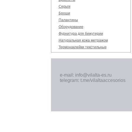
Серьги
Броши
Палантины
Оборудование
Фурнитура для бижутерии
Натуральная кожа метражом
Термонаклейки текстильные
e-mail: info@vilalta-es.ru
telegram: t.me/vilaltaaccesorios