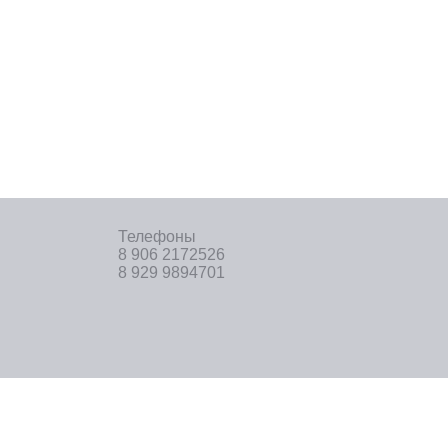
Телефоны
8 906 2172526
8 929 9894701