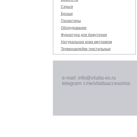
Серьги
Броши
Палантины
Оборудование
Фурнитура для бижутерии
Натуральная кожа метражом
Термонаклейки текстильные
e-mail: info@vilalta-es.ru
telegram: t.me/vilaltaaccesorios