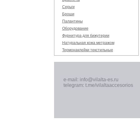
Серьги
Броши
Палантины
Оборудование
Фурнитура для бижутерии
Натуральная кожа метражом
Термонаклейки текстильные
e-mail: info@vilalta-es.ru
telegram: t.me/vilaltaaccesorios