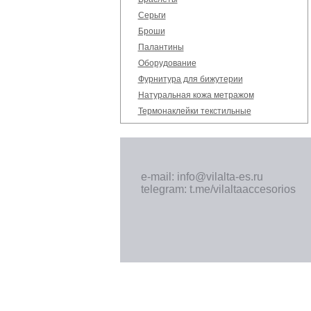
Серьги
Броши
Палантины
Оборудование
Фурнитура для бижутерии
Натуральная кожа метражом
Термонаклейки текстильные
e-mail: info@vilalta-es.ru
telegram: t.me/vilaltaaccesorios