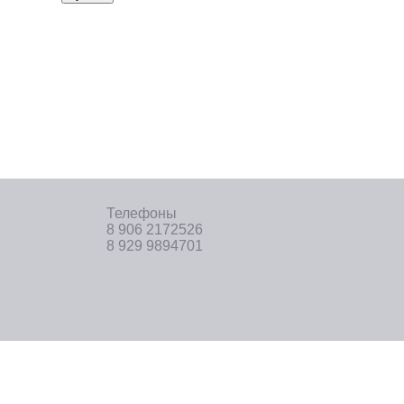
Телефоны
8 906 2172526
8 929 9894701