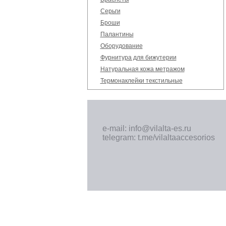
Серьги
Броши
Палантины
Оборудование
Фурнитура для бижутерии
Натуральная кожа метражом
Термонаклейки текстильные
e-mail: info@vilalta-es.ru
telegram: t.me/vilaltaaccesorios