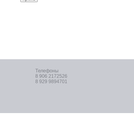
Телефоны
8 906 2172526
8 929 9894701