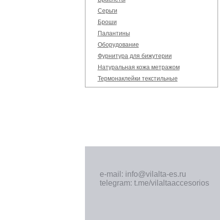
Серьги
Броши
Палантины
Оборудование
Фурнитура для бижутерии
Натуральная кожа метражом
Термонаклейки текстильные
e-mail: info@vilalta-es.ru
telegram: t.me/vilaltaaccesorios