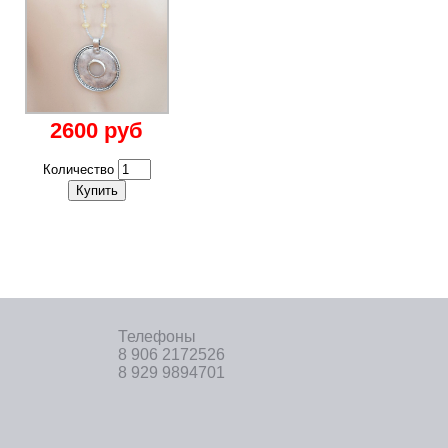
2600 руб
Количество
Купить
Телефоны
8 906 2172526
8 929 9894701