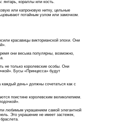
 янтарь, кораллы или кость.
овую или капроновую нитку, цельные
льцовывают потайным узлом или замочком.
носили красавицы викторианской эпохи. Они
й».
 время они весьма популярны, возможно,
а.
ить не только королевские особы. Они
чкой». Бусы «Принцесса» будут
а каждый день» должны сочетаться как с
чаются поистине королевским великолепием.
лодочкой».
были любимым украшением самой элегантной
ель. Это украшение не имеет застежек,
 браслета.