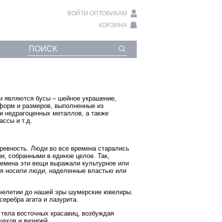
ВОЙТИ ОПТОВИКАМ
КОРЗИНА
и являются бусы – шейное украшение,
форм и размеров, выполненные из
и недрагоценных металлов, а также
ассы и т.д.
древность. Люди во все времена старались
, собранными в единое целое. Так,
ремена эти вещи выражали культурное или
ия носили люди, наделенные властью или
ячелетии до нашей эры шумерские ювелиры.
серебра агата и лазурита.
 тела восточных красавиц, возбуждая
ахов и визирей.