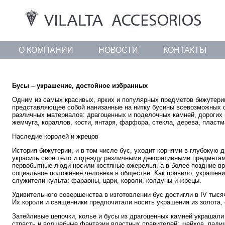
О КОМПАНИИ
НОВОСТИ
КОНТАКТЫ
Бусы – украшение, достойное избранных
Одним из самых красивых, ярких и популярных предметов бижутери
представляющее собой нанизанные на нитку бусины всевозможных 
различных материалов: драгоценных и поделочных камней, дорогих 
жемчуга, кораллов, кости, янтаря, фарфора, стекла, дерева, пластм
Наследие королей и жрецов
История бижутерии, и в том числе бус, уходит корнями в глубокую 
украсить свое тело и одежду различными декоративными предметами
первобытные люди носили костяные ожерелья, а в более поздние в
социальное положение человека в обществе. Как правило, украшен
служители культа: фараоны, цари, короли, колдуны и жрецы.
Удивительного совершенства в изготовлении бус достигли в IV тыс
Их короли и священники предпочитали носить украшения из золота, 
Затейливые цепочки, колье и бусы из драгоценных камней украшали
страсть и волшебные фантазии властных правителей: шейхов, падиш