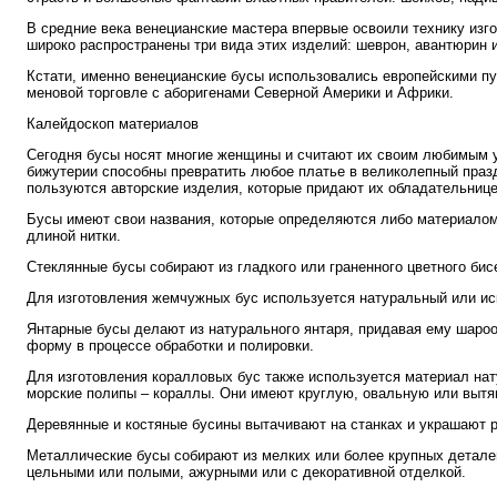
В средние века венецианские мастера впервые освоили технику изг
широко распространены три вида этих изделий: шеврон, авантюрин
Кстати, именно венецианские бусы использовались европейскими п
меновой торговле с аборигенами Северной Америки и Африки.
Калейдоскоп материалов
Сегодня бусы носят многие женщины и считают их своим любимым 
бижутерии способны превратить любое платье в великолепный пра
пользуются авторские изделия, которые придают их обладательниц
Бусы имеют свои названия, которые определяются либо материалом
длиной нитки.
Стеклянные бусы собирают из гладкого или граненного цветного би
Для изготовления жемчужных бус используется натуральный или ис
Янтарные бусы делают из натурального янтаря, придавая ему шаро
форму в процессе обработки и полировки.
Для изготовления коралловых бус также используется материал на
морские полипы – кораллы. Они имеют круглую, овальную или выт
Деревянные и костяные бусины вытачивают на станках и украшают р
Металлические бусы собирают из мелких или более крупных детале
цельными или полыми, ажурными или с декоративной отделкой.