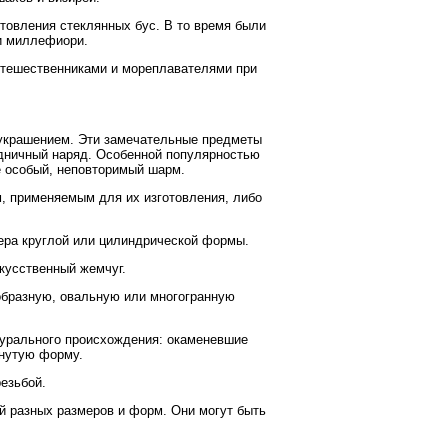
отовления стеклянных бус. В то время были
 и миллефиори.
утешественниками и мореплавателями при
украшением. Эти замечательные предметы
здничный наряд. Особенной популярностью
е особый, неповторимый шарм.
, применяемым для их изготовления, либо
сера круглой или цилиндрической формы.
кусственный жемчуг.
образную, овальную или многогранную
турального происхождения: окаменевшие
янутую форму.
езьбой.
й разных размеров и форм. Они могут быть