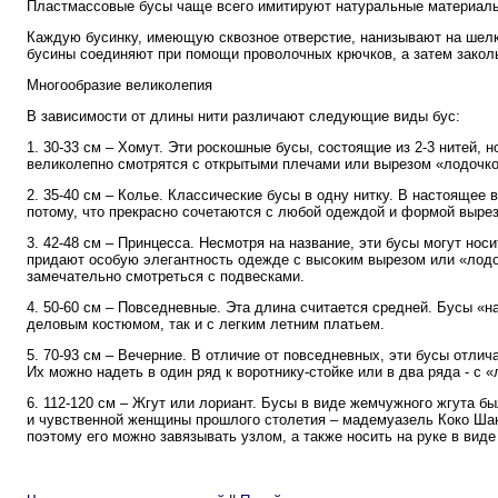
Пластмассовые бусы чаще всего имитируют натуральные материалы:
Каждую бусинку, имеющую сквозное отверстие, нанизывают на шелк
бусины соединяют при помощи проволочных крючков, а затем зако
Многообразие великолепия
В зависимости от длины нити различают следующие виды бус:
1. 30-33 см – Хомут. Эти роскошные бусы, состоящие из 2-3 нитей, 
великолепно смотрятся с открытыми плечами или вырезом «лодочко
2. 35-40 см – Колье. Классические бусы в одну нитку. В настоящее
потому, что прекрасно сочетаются с любой одеждой и формой вырез
3. 42-48 см – Принцесса. Несмотря на название, эти бусы могут нос
придают особую элегантность одежде с высоким вырезом или «лодо
замечательно смотреться с подвесками.
4. 50-60 см – Повседневные. Эта длина считается средней. Бусы «н
деловым костюмом, так и с легким летним платьем.
5. 70-93 см – Вечерние. В отличие от повседневных, эти бусы отли
Их можно надеть в один ряд к воротнику-стойке или в два ряда - с «
6. 112-120 см – Жгут или лориант. Бусы в виде жемчужного жгута 
и чувственной женщины прошлого столетия – мадемуазель Коко Шан
поэтому его можно завязывать узлом, а также носить на руке в виде