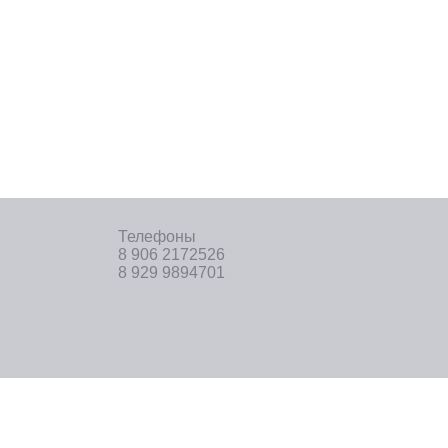
Телефоны
8 906 2172526
8 929 9894701