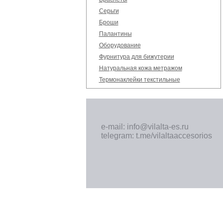
Серьги
Броши
Палантины
Оборудование
Фурнитура для бижутерии
Натуральная кожа метражом
Термонаклейки текстильные
e-mail: info@vilalta-es.ru
telegram: t.me/vilaltaaccesorios