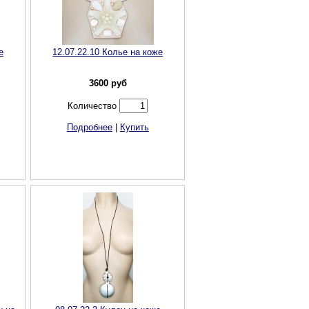
е
12.07.22.10 Колье на коже
3600
руб
Количество
Подробнее
|
Купить