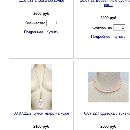
12.07.22.2 Кожаное колье
10.07.22 Деревянные бусин
коже
2600
руб
2400
руб
Количество
Количество
Подробнее
|
Купить
Подробнее
|
Купить
08.07.22.2 Кулон кварц на коже
6.07.22 Подвеска с гривн
2100
руб
2300
руб