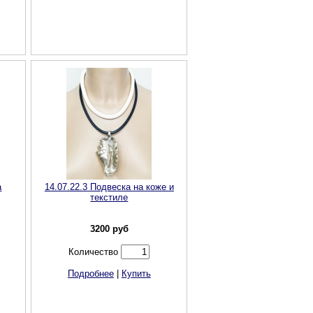
а
14.07.22.3 Подвеска на коже и
текстиле
3200
руб
Количество
Подробнее
|
Купить