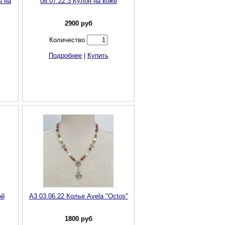
ы на
08.07.22.3 Кулон на коже
2900
руб
Количество
Подробнее
|
Купить
ой
А3 03.06.22 Колье Avela "Octos"
1800
руб