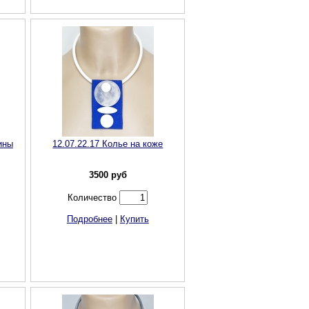
ины
12.07.22.17 Колье на коже
3500
руб
Количество
Подробнее
|
Купить